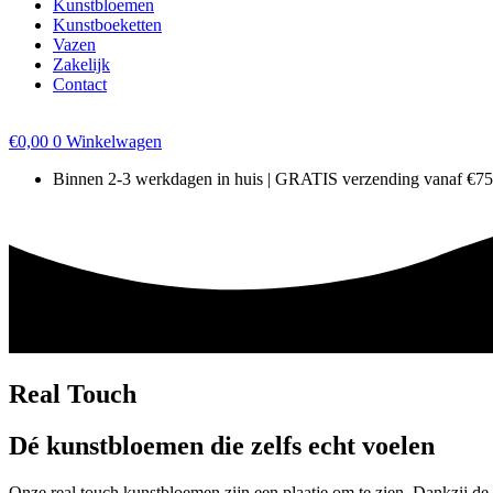
Kunstbloemen
Kunstboeketten
Vazen
Zakelijk
Contact
€
0,00
0
Winkelwagen
Binnen 2-3 werkdagen in huis | GRATIS verzending vanaf €7
Real Touch
Dé kunstbloemen die zelfs echt voelen
Onze real touch kunstbloemen zijn een plaatje om te zien. Dankzij de s