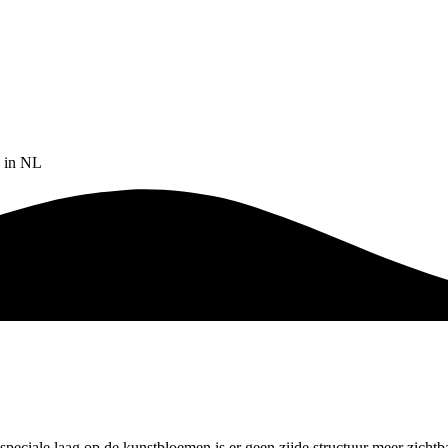
5 in NL
peciale laag op de kunstbloemen is er geen zijde structuur meer zichtbaa