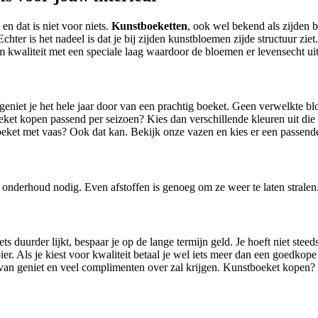
 en dat is niet voor niets.
Kunstboeketten
, ook wel bekend als zijden 
chter is het nadeel is dat je bij zijden kunstbloemen zijde structuur ziet
waliteit met een speciale laag waardoor de bloemen er levensecht uitzi
 geniet je het hele jaar door van een prachtig boeket. Geen verwelkt
eket kopen passend per seizoen? Kies dan verschillende kleuren uit die 
eket met vaas? Ook dat kan. Bekijk onze vazen en kies er een passende
nderhoud nodig. Even afstoffen is genoeg om ze weer te laten stralen
ts duurder lijkt, bespaar je op de lange termijn geld. Je hoeft niet st
ier. Als je kiest voor kwaliteit betaal je wel iets meer dan een goedkope
van geniet en veel complimenten over zal krijgen. Kunstboeket kopen? K