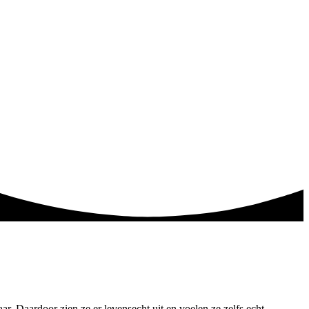
r. Daardoor zien ze er levensecht uit en voelen ze zelfs echt.